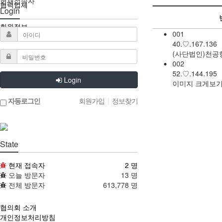
현재접속자
협력업체
Login
회원정보
001
40.♡.167.136
(사단법인)천
002
52.♡.144.195
Login
이미지 크게보
자동로그인
회원가입
|
정보찾기
State
현재 접속자
2 명
오늘 방문자
13 명
전체 방문자
613,778 명
협의회 소개
개인정보처리방침